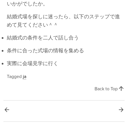
いかがでしたか。
結婚式場を探しに迷ったら、以下のステップで進
めて見てください＾＾
結婚式の条件を二人で話し合う
条件に合った式場の情報を集める
実際に会場見学に行く
Tagged
ja
arrow_upward
Back to Top
arrow_back
arrow_forward